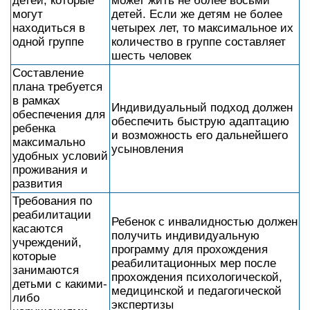
детей, которые
может жить не более восьми
могут
детей. Если же детям не более
находиться в
четырех лет, то максимальное их
одной группе
количество в группе составляет
шесть человек
Составление
плана требуется
в рамках
Индивидуальный подход должен
обеспечения для
обеспечить быструю адаптацию
ребенка
и возможность его дальнейшего
максимально
усыновления
удобных условий
проживания и
развития
Требования по
реабилитации
Ребенок с инвалидностью должен
касаются
получить индивидуальную
учреждений,
программу для прохождения
которые
реабилитационных мер после
занимаются
прохождения психологической,
детьми с какими-
медицинской и педагогической
либо
экспертизы