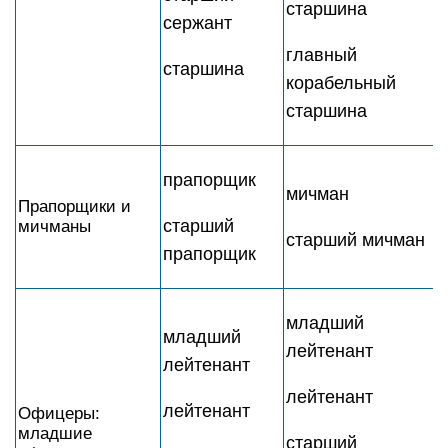
старшина
сержант
главный
старшина
корабельный
старшина
прапорщик
мичман
Прапорщики и
старший
мичманы
старший мичман
прапорщик
младший
младший
лейтенант
лейтенант
лейтенант
лейтенант
Офицеры:
младшие
старший