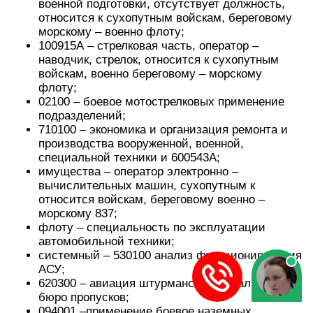
военной подготовки, отсутствует должность,
относится к сухопутным войскам, береговому
морскому – военно флоту;
100915А – стрелковая часть, оператор –
наводчик, стрелок, относится к сухопутным
войскам, военно береговому – морскому
флоту;
02100 – боевое мотострелковых применение
подразделений;
710100 – экономика и организация ремонта и
производства вооруженной, военной,
специальной техники и 600543А;
имущества – оператор электронно –
вычислительных машин, сухопутным к
относится войскам, береговому военно –
морскому 837;
флоту – специальность по эксплуатации
автомобильной техники;
системный – 530100 анализ функционирования
АСУ;
620300 – авиация штурманская, начальник
бюро пропусков;
094001 –применение боевое наземных