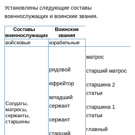
Установлены следующие составы
военнослужащих и воинские звания.
Составы
Воинские
военнослужащих
звания
войсковые
корабельные
матрос
рядовой
старший матрос
ефрейтор
старшина 2
статьи
младший
Солдаты,
сержант
старшина 1
матросы,
статьи
сержанты,
сержант
старшины
главный
старший