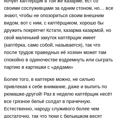
ночует каптёрщик в той же казарме, ест со
своими сослуживцами за одним стоном, но… все
знают, чтобы не опозориться своим внешним
видом, вот с ним, с каптёрщиком, хорошо бы
дружить покрепче! Кстати, казарма казармой, но
свой маленький закуток каптёрщик имеет
(каптёрка, само собой, называется), так что
после трудов праведных её хозяин может там
спокойно в одиночестве вздремнуть или сыграть
партию в картишки с «дедами»
Более того, в каптерке можно, не сильно
привлекая к себе внимание, даже и выпить по
рюмашке-другой! Раз в неделю каптёрщик несёт
все грязное бельё солдат в прачечную.
Естественно, народу служивого более чем
достаточно, так что тюки с бельишком весят