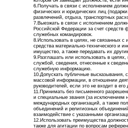
котором он замещает должность, если ин
6.Получать в связи с исполнением должн
физических и юридических лиц (подарки,
развлечений, отдыха, транспортных расх
7.Выезжать в связи с исполнением долж
Российской Федерации за счет средств 
служебных командировок.
8.Использовать в целях, не связанных с
средства материально-технического и ин
имущество, а также передавать их други
9.Разглашать или использовать в целях,
службой, сведения, отнесенные к сведен
служебную информацию.
10.Допускать публичные высказывания, с
массовой информации, в отношении деят
руководителей, если это не входит в его
11.Принимать без письменного разрешен
и специальные звания (за исключением н
международных организаций, а также по
объединений и религиозных объединений
взаимодействие с указанными организа
12.Использовать преимущества должност
также для агитации по вопросам рефере