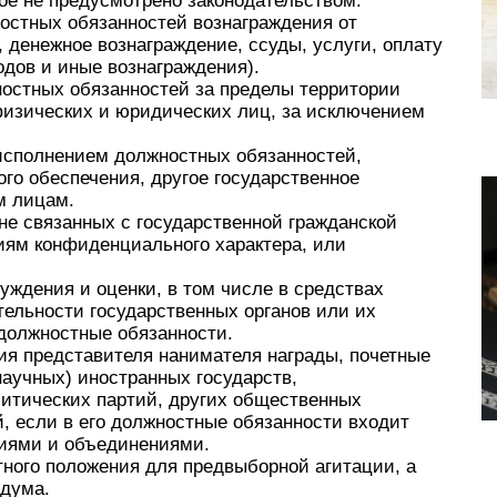
ое не предусмотрено законодательством.
остных обязанностей вознаграждения от
 денежное вознаграждение, ссуды, услуги, оплату
одов и иные вознаграждения).
ностных обязанностей за пределы территории
физических и юридических лиц, за исключением
 исполнением должностных обязанностей,
ого обеспечения, другое государственное
м лицам.
 не связанных с государственной гражданской
иям конфиденциального характера, или
уждения и оценки, в том числе в средствах
ельности государственных органов или их
 должностные обязанности.
ия представителя нанимателя награды, почетные
аучных) иностранных государств,
литических партий, других общественных
, если в его должностные обязанности входит
циями и объединениями.
ного положения для предвыборной агитации, а
ндума.