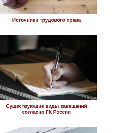
Источники трудового права
Существующие виды завещаний
согласно ГК России