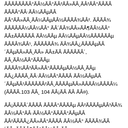
ÃÂÃÂÃÂÃÂ°ÃÂ½ÃÂ°ÃÂ²ÃÂ»ÃÂ¸ÃÂ²ÃÂ°ÃÂÃÂ
ÃÂÃÂ°ÃÂ·ÃÂ¼ÃÂµÃÂ
ÃÂ°ÃÂ»ÃÂ¸ÃÂ¼ÃÂµÃÂ½ÃÂÃÂ¾ÃÂ². ÃÂÃÂ¾
ÃÂÃÂÃÂ¼ÃÂ¼ÃÂ° ÃÂ´ÃÂ¾ÃÂ»ÃÂ¶ÃÂ½ÃÂ°
ÃÂ±ÃÂÃÂÃÂ ÃÂ½ÃÂµ ÃÂ¼ÃÂµÃÂ½ÃÂÃÂÃÂµ
ÃÂÃÂ¾ÃÂ¹, ÃÂÃÂÃÂ¾ ÃÂ¾ÃÂ¿ÃÂÃÂµÃÂ
´ÃÂµÃÂ»ÃÂ¸ÃÂ» ÃÂ±ÃÂ ÃÂÃÂÃÂ´,
ÃÂ¸ÃÂ½ÃÂ°ÃÂÃÂµ
ÃÂÃÂ¾ÃÂ³ÃÂ»ÃÂ°ÃÂÃÂµÃÂ½ÃÂ¸ÃÂµ
ÃÂ¿ÃÂÃÂ¸ÃÂ·ÃÂ½ÃÂ°ÃÂÃÂ ÃÂ½ÃÂµÃÂ
´ÃÂµÃÂ¹ÃÂÃÂÃÂ²ÃÂ¸ÃÂÃÂµÃÂ»ÃÂÃÂ½ÃÂÃÂ¼
(ÃÂÃÂ.103 ÃÂ¸ 104 ÃÂ¡ÃÂ ÃÂ ÃÂ¤).
ÃÂ¡ÃÂÃÂ´ÃÂÃÂ ÃÂÃÂ°ÃÂÃÂµ ÃÂ²ÃÂÃÂµÃÂ³ÃÂ¾
ÃÂ½ÃÂ°ÃÂ·ÃÂ½ÃÂ°ÃÂÃÂ°ÃÂµÃÂ
ÃÂ²ÃÂÃÂ¿ÃÂ»ÃÂ°ÃÂÃÂ ÃÂ½ÃÂ° ÃÂÃÂ¾ÃÂ