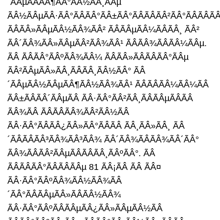
´ÃÂµÃÂÃÂ¶ÃÂ°ÃÂ½ÃÂ¸ÃÂµ
ÃÂ½ÃÂµÃÂ·ÃÂ°ÃÂÃÂ°ÃÂ±ÃÂ°ÃÂÃÂÃÂ²ÃÂ°ÃÂÃÂÃÂ
ÃÂÃÂ»ÃÂµÃÂ½ÃÂ¾ÃÂ² ÃÂÃÂµÃÂ¼ÃÂÃÂ¸ ÃÂ²
ÃÂ´ÃÂ¾ÃÂ»ÃÂµÃÂ²ÃÂ¾ÃÂ¹ ÃÂÃÂ¾ÃÂÃÂ¼ÃÂµ.
ÃÂ ÃÂÃÂ°ÃÂºÃÂ¾ÃÂ¼ ÃÂÃÂ»ÃÂÃÂÃÂ°ÃÂµ
ÃÂ²ÃÂµÃÂ»ÃÂ¸ÃÂÃÂ¸ÃÂ½ÃÂ° ÃÂ
´ÃÂµÃÂ½ÃÂµÃÂ¶ÃÂ½ÃÂ¾ÃÂ¹ ÃÂÃÂÃÂ¼ÃÂ¼ÃÂ
ÃÂ±ÃÂÃÂ´ÃÂµÃÂ ÃÂ·ÃÂ°ÃÂ²ÃÂ¸ÃÂÃÂµÃÂÃÂ
ÃÂ¾ÃÂ ÃÂÃÂÃÂ¾ÃÂ²ÃÂ½ÃÂ
ÃÂ·ÃÂ°ÃÂÃÂ¿ÃÂ»ÃÂ°ÃÂÃÂ ÃÂ¸ÃÂ»ÃÂ¸ ÃÂ
´ÃÂÃÂÃÂ³ÃÂ¾ÃÂ³ÃÂ¾ ÃÂ´ÃÂ¾ÃÂÃÂ¾ÃÂ´ÃÂ°
ÃÂ¾ÃÂÃÂ²ÃÂµÃÂÃÂÃÂ¸ÃÂºÃÂ°. ÃÂ
ÃÂÃÂÃÂ°ÃÂÃÂÃÂµ 81 ÃÂ¡ÃÂ ÃÂ ÃÂ¤
ÃÂ·ÃÂ°ÃÂºÃÂ¾ÃÂ½ÃÂ¾ÃÂ
´ÃÂ°ÃÂÃÂµÃÂ»ÃÂÃÂ½ÃÂ¾
ÃÂ·ÃÂ°ÃÂºÃÂÃÂµÃÂ¿ÃÂ»ÃÂµÃÂ½ÃÂ