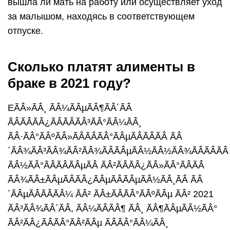
вышла ли мать на работу или осуществляет уход
за малышом, находясь в соответствующем
отпуске.
Сколько платят алименты в
браке в 2021 году?
ЕÃÂ»ÃÂ¸ ÃÂ¼ÃÂµÃÂ¶ÃÂ´ÃÂ
ÃÂÃÂÃÂ¿ÃÂÃÂÃÂ³ÃÂ°ÃÂ¼ÃÂ¸
ÃÂ·ÃÂ°ÃÂºÃÂ»ÃÂÃÂÃÂ°ÃÂµÃÂÃÂÃÂ ÃÂ
´ÃÂ¾ÃÂ³ÃÂ¾ÃÂ²ÃÂ¾ÃÂÃÂµÃÂ½ÃÂ½ÃÂ¾ÃÂÃÂÃÂ
ÃÂ½ÃÂ°ÃÂÃÂÃÂµÃÂ ÃÂ²ÃÂÃÂ¿ÃÂ»ÃÂ°ÃÂÃÂ
ÃÂ¾ÃÂ±ÃÂµÃÂÃÂ¿ÃÂµÃÂÃÂµÃÂ½ÃÂ¸ÃÂ ÃÂ
´ÃÂµÃÂÃÂÃÂ¼ ÃÂ² ÃÂ±ÃÂÃÂ°ÃÂºÃÂµ ÃÂ² 2021
ÃÂ³ÃÂ¾ÃÂ´ÃÂ, ÃÂ¼ÃÂÃÂ¶ ÃÂ¸ ÃÂ¶ÃÂµÃÂ½ÃÂ°
ÃÂ²ÃÂ¿ÃÂÃÂ°ÃÂ²ÃÂµ ÃÂÃÂ°ÃÂ¼ÃÂ¸