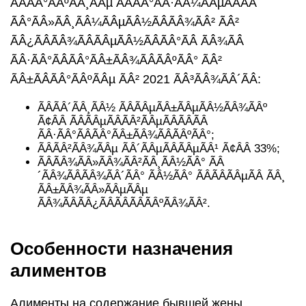
ÃÂÃÂ°ÃÂºÃÂ¸ÃÂµ ÃÂÃÂ°ÃÂ·ÃÂ¼ÃÂµÃÂÃÂ
ÃÂ°ÃÂ»ÃÂ¸ÃÂ¼ÃÂµÃÂ½ÃÂÃÂ¾ÃÂ² ÃÂ²
ÃÂ¿ÃÂÃÂ¾ÃÂÃÂµÃÂ½ÃÂÃÂ°ÃÂ ÃÂ¾ÃÂ
ÃÂ·ÃÂ°ÃÂÃÂ°ÃÂ±ÃÂ¾ÃÂÃÂºÃÂ° ÃÂ²
ÃÂ±ÃÂÃÂ°ÃÂºÃÂµ ÃÂ² 2021 ÃÂ³ÃÂ¾ÃÂ´ÃÂ:
ÃÂÃÂ´ÃÂ¸ÃÂ½ ÃÂÃÂµÃÂ±ÃÂµÃÂ½ÃÂ¾ÃÂº
Ã¢ÂÂ ÃÂÃÂµÃÂÃÂ²ÃÂµÃÂÃÂÃÂ
ÃÂ·ÃÂ°ÃÂÃÂ°ÃÂ±ÃÂ¾ÃÂÃÂºÃÂ°;
ÃÂÃÂ²ÃÂ¾ÃÂµ ÃÂ´ÃÂµÃÂÃÂµÃÂ¹ Ã¢ÂÂ 33%;
ÃÂÃÂ¾ÃÂ»ÃÂ¾ÃÂ²ÃÂ¸ÃÂ½ÃÂ° ÃÂ
´ÃÂ¾ÃÂÃÂ¾ÃÂ´ÃÂ° ÃÂ½ÃÂ° ÃÂÃÂÃÂµÃÂ ÃÂ¸
ÃÂ±ÃÂ¾ÃÂ»ÃÂµÃÂµ
ÃÂ¾ÃÂÃÂ¿ÃÂÃÂÃÂÃÂºÃÂ¾ÃÂ².
Особенности назначения
алиментов
Алименты на содержание бывшей жены