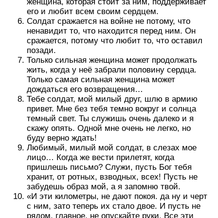
женщина, которая стоит за ним, поддерживает
его и любит всем своим сердцем.
Солдат сражается на войне не потому, что
ненавидит то, что находится перед ним. Он
сражается, потому что любит то, что оставил
позади.
Только сильная женщина может продолжать
жить, когда у неё забрали половину сердца.
Только самая сильная женщина может
дождаться его возвращения…
Тебе солдат, мой милый друг, шлю в армию
привет. Мне без тебя темно вокруг и солнца
темный свет. Ты служишь очень далеко и я
скажу опять. Одной мне очень не легко, но
буду верно ждать!
Любимый, милый мой солдат, в слезах мое
лицо… Когда же вести прилетят, когда
пришлешь письмо? Служи, пусть Бог тебя
хранит, от ротных, взводных, всех! Пусть не
забудешь образ мой, а я запомню твой.
«И эти километры, не дают покоя. да ну и черт
с ним, зато теперь их стало двое. И пусть не
рядом, главное, не опускайте руки. Вcе эти