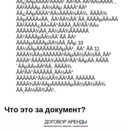
ÃÂ¿ÃÂµÃÂÃÂ²ÃÂÃÂ¹ ÃÂ²ÃÂ·ÃÂ³ÃÂ»ÃÂÃÂ´,
ÃÂ²ÃÂÃÂµ ÃÂ½ÃÂµ ÃÂÃÂ°ÃÂº
ÃÂ¿ÃÂµÃÂÃÂ°ÃÂ»ÃÂÃÂ½ÃÂ¾. ÃÂÃÂ¾
ÃÂµÃÂÃÂ»ÃÂ¸ ÃÂ²ÃÂ¾ÃÂ´ÃÂ¸ÃÂÃÂµÃÂ»ÃÂ
ÃÂ²ÃÂÃÂ¿ÃÂ»ÃÂ°ÃÂÃÂ¸ÃÂ²ÃÂ°ÃÂ»
ÃÂÃÂÃÂ¾ÃÂ¸ÃÂ¼ÃÂ¾ÃÂÃÂÃÂ
ÃÂ°ÃÂÃÂµÃÂ½ÃÂ´ÃÂ ÃÂ²
ÃÂÃÂµÃÂÃÂµÃÂ½ÃÂ¸ÃÂµ 10
ÃÂ¼ÃÂµÃÂÃÂÃÂÃÂµÃÂ², ÃÂ° ÃÂ 11
ÃÂÃÂ¾ÃÂ±ÃÂÃÂÃÂ²ÃÂµÃÂ½ÃÂ½ÃÂ¸ÃÂº
ÃÂÃÂ°ÃÂÃÂÃÂ¾ÃÂÃÂ³ÃÂ°ÃÂµÃÂ ÃÂÃÂ
´ÃÂµÃÂ»ÃÂºÃÂ, ÃÂÃÂ¾
ÃÂºÃÂ°ÃÂÃÂÃÂ¸ÃÂ½ÃÂ°
ÃÂÃÂÃÂ°ÃÂ½ÃÂ¾ÃÂ²ÃÂ¸ÃÂÃÂÃÂ
ÃÂÃÂ¾ÃÂ²ÃÂµÃÂÃÂÃÂµÃÂ½ÃÂ½ÃÂ¾
ÃÂ¸ÃÂ½ÃÂ¾ÃÂ¹.
Что это за документ?