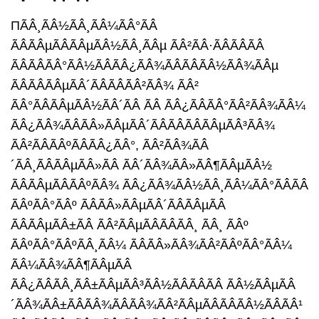
ПÃÂ¸ÃÂ½ÃÂ¸ÃÂ¼ÃÂ°ÃÂ
ÃÂÃÂµÃÂÃÂµÃÂ½ÃÂ¸ÃÂµ ÃÂ²ÃÂ·ÃÂÃÂÃÂ
ÃÂÃÂÃÂ°ÃÂ½ÃÂÃÂ¿ÃÂ¾ÃÂÃÂÃÂ½ÃÂ¾ÃÂµ
ÃÂÃÂÃÂµÃÂ´ÃÂÃÂÃÂ²ÃÂ¾ ÃÂ²
ÃÂ°ÃÂÃÂµÃÂ½ÃÂ´ÃÂ ÃÂ ÃÂ¿ÃÂÃÂ°ÃÂ²ÃÂ¾ÃÂ¼
ÃÂ¿ÃÂ¾ÃÂÃÂ»ÃÂµÃÂ´ÃÂÃÂÃÂÃÂµÃÂ³ÃÂ¾
ÃÂ²ÃÂÃÂºÃÂÃÂ¿ÃÂ°, ÃÂ²ÃÂ¾ÃÂ
´ÃÂ¸ÃÂÃÂµÃÂ»ÃÂ ÃÂ´ÃÂ¾ÃÂ»ÃÂ¶ÃÂµÃÂ½
ÃÂÃÂµÃÂÃÂºÃÂ¾ ÃÂ¿ÃÂ¾ÃÂ½ÃÂ¸ÃÂ¼ÃÂ°ÃÂÃÂ
ÃÂºÃÂ°ÃÂº ÃÂÃÂ»ÃÂµÃÂ´ÃÂÃÂµÃÂ
ÃÂÃÂµÃÂ±ÃÂ ÃÂ²ÃÂµÃÂÃÂÃÂ¸ ÃÂ¸ ÃÂº
ÃÂºÃÂ°ÃÂºÃÂ¸ÃÂ¼ ÃÂÃÂ»ÃÂ¾ÃÂ²ÃÂºÃÂ°ÃÂ¼
ÃÂ¼ÃÂ¾ÃÂ¶ÃÂµÃÂ
ÃÂ¿ÃÂÃÂ¸ÃÂ±ÃÂµÃÂ³ÃÂ½ÃÂÃÂÃÂ ÃÂ½ÃÂµÃÂ
´ÃÂ¾ÃÂ±ÃÂÃÂ¾ÃÂÃÂ¾ÃÂ²ÃÂµÃÂÃÂÃÂ½ÃÂÃÂ¹