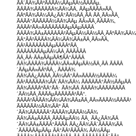
ÃÂ´ÃÂ¾ÃÂºÃÂÃÂ¼ÃÂµÃÂ½ÃÂÃÂµ.
ÃÂÃÂ¾ÃÂÃÂÃÂ¾ÃÂ¼ÃÂ, ÃÂµÃÂÃÂ»ÃÂ¸
ÃÂºÃÂ¾ÃÂ¼ÃÂ¿ÃÂ°ÃÂ½ÃÂ¸ÃÂ ÃÂ¸ÃÂ»ÃÂ¸
ÃÂÃÂ°ÃÂÃÂÃÂ½ÃÂ¾ÃÂµ ÃÂ»ÃÂ¸ÃÂÃÂ¾,
ÃÂÃÂ²ÃÂ»ÃÂÃÂÃÂÃÂµÃÂµÃÂÃÂ
ÃÂÃÂ¾ÃÂ±ÃÂÃÂÃÂ²ÃÂµÃÂ½ÃÂ½ÃÂ¸ÃÂºÃÂ¾ÃÂ¼
ÃÂ°ÃÂ²ÃÂÃÂ¾ÃÂ¼ÃÂ¾ÃÂ±ÃÂ¸ÃÂ»ÃÂ,
ÃÂ²ÃÂÃÂÃÂÃÂµÃÂÃÂºÃÂ¸
ÃÂÃÂÃÂÃÂµÃÂ¼ÃÂ¸ÃÂÃÂÃÂ
ÃÂ¸ÃÂ·ÃÂ±ÃÂµÃÂ¶ÃÂ°ÃÂÃÂ
ÃÂ¾ÃÂÃÂ¾ÃÂÃÂ¼ÃÂ»ÃÂµÃÂ½ÃÂ¸ÃÂ ÃÂÃÂ
´ÃÂµÃÂ»ÃÂºÃÂ¸, ÃÂÃÂ¾
ÃÂ¾ÃÂ¿ÃÂÃÂ¸ÃÂ¼ÃÂ°ÃÂ»ÃÂÃÂ½ÃÂÃÂ¼
ÃÂ²ÃÂÃÂÃÂ¾ÃÂ´ÃÂ¾ÃÂ¼ ÃÂÃÂÃÂ°ÃÂ½ÃÂµÃÂ
ÃÂ¾ÃÂÃÂºÃÂ°ÃÂ· ÃÂ¾ÃÂ ÃÂÃÂ¾ÃÂÃÂÃÂÃÂ
´ÃÂ½ÃÂ¸ÃÂÃÂµÃÂÃÂÃÂ²ÃÂ°.
ÃÂÃÂ²ÃÂÃÂ¾ÃÂ¼ÃÂ¾ÃÂ±ÃÂ¸ÃÂ»ÃÂÃÂ½ÃÂÃÂ¹
ÃÂÃÂÃÂ½ÃÂ¾ÃÂº ÃÂ
´ÃÂ¾ÃÂÃÂÃÂ°ÃÂÃÂ¾ÃÂÃÂ½ÃÂ¾
ÃÂ¾ÃÂ±ÃÂÃÂ¸ÃÂÃÂµÃÂ½ ÃÂ¸ ÃÂ¿ÃÂ¾ÃÂ
´ÃÂ¾ÃÂ±ÃÂÃÂ°ÃÂÃÂ ÃÂ¿ÃÂ¾ÃÂ´ÃÂÃÂ¾ÃÂ
´ÃÂÃÂÃÂµÃÂµ ÃÂ°ÃÂ²ÃÂÃÂ¾ ÃÂ½ÃÂµ