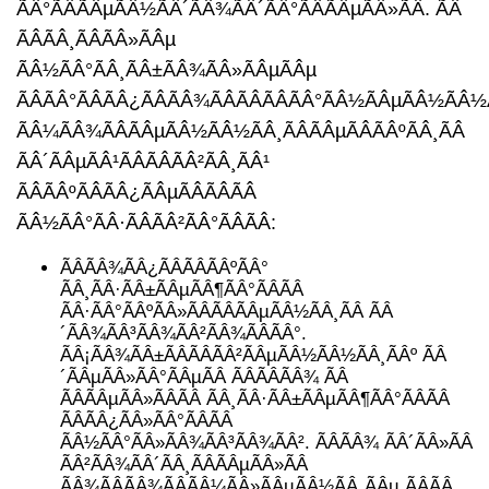
ÃÂ°ÃÂÃÂµÃÂ½ÃÂ´ÃÂ¾ÃÂ´ÃÂ°ÃÂÃÂµÃÂ»ÃÂ. ÃÂ
ÃÂÃÂ¸ÃÂÃÂ»ÃÂµ
ÃÂ½ÃÂ°ÃÂ¸ÃÂ±ÃÂ¾ÃÂ»ÃÂµÃÂµ
ÃÂÃÂ°ÃÂÃÂ¿ÃÂÃÂ¾ÃÂÃÂÃÂÃÂ°ÃÂ½ÃÂµÃÂ½ÃÂ½
ÃÂ¼ÃÂ¾ÃÂÃÂµÃÂ½ÃÂ½ÃÂ¸ÃÂÃÂµÃÂÃÂºÃÂ¸ÃÂ
ÃÂ´ÃÂµÃÂ¹ÃÂÃÂÃÂ²ÃÂ¸ÃÂ¹
ÃÂÃÂºÃÂÃÂ¿ÃÂµÃÂÃÂÃÂ
ÃÂ½ÃÂ°ÃÂ·ÃÂÃÂ²ÃÂ°ÃÂÃÂ:
ÃÂÃÂ¾ÃÂ¿ÃÂÃÂÃÂºÃÂ°
ÃÂ¸ÃÂ·ÃÂ±ÃÂµÃÂ¶ÃÂ°ÃÂÃÂ
ÃÂ·ÃÂ°ÃÂºÃÂ»ÃÂÃÂÃÂµÃÂ½ÃÂ¸ÃÂ ÃÂ
´ÃÂ¾ÃÂ³ÃÂ¾ÃÂ²ÃÂ¾ÃÂÃÂ°.
ÃÂ¡ÃÂ¾ÃÂ±ÃÂÃÂÃÂ²ÃÂµÃÂ½ÃÂ½ÃÂ¸ÃÂº ÃÂ
´ÃÂµÃÂ»ÃÂ°ÃÂµÃÂ ÃÂÃÂÃÂ¾ ÃÂ
ÃÂÃÂµÃÂ»ÃÂÃÂ ÃÂ¸ÃÂ·ÃÂ±ÃÂµÃÂ¶ÃÂ°ÃÂÃÂ
ÃÂÃÂ¿ÃÂ»ÃÂ°ÃÂÃÂ
ÃÂ½ÃÂ°ÃÂ»ÃÂ¾ÃÂ³ÃÂ¾ÃÂ². ÃÂÃÂ¾ ÃÂ´ÃÂ»ÃÂ
ÃÂ²ÃÂ¾ÃÂ´ÃÂ¸ÃÂÃÂµÃÂ»ÃÂ
ÃÂ¾ÃÂÃÂ¾ÃÂÃÂ¼ÃÂ»ÃÂµÃÂ½ÃÂ¸ÃÂµ ÃÂÃÂ