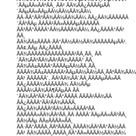
´ÃÂµÃÂ»ÃÂºÃÂ¸ ÃÂ² ÃÂ¾ÃÂ¿ÃÂÃÂµÃÂ
´ÃÂµÃÂ»ÃÂµÃÂ½ÃÂ½ÃÂ¾ÃÂ¼
ÃÂ·ÃÂ°ÃÂºÃÂ¾ÃÂ½ÃÂ¾ÃÂ¼ ÃÂ¿ÃÂ¾ÃÂÃÂÃÂ
´ÃÂºÃÂµ ÃÂÃÂ²ÃÂ»ÃÂÃÂµÃÂÃÂÃÂ
ÃÂ³ÃÂ°ÃÂÃÂ°ÃÂ½ÃÂÃÂ¾ÃÂ¼ ÃÂ¿ÃÂÃÂ°ÃÂ²
ÃÂ¸
ÃÂ¾ÃÂ±ÃÂÃÂ·ÃÂ°ÃÂ½ÃÂ½ÃÂ¾ÃÂÃÂÃÂµÃÂ¹.
ÃÂ¢.ÃÂµ ÃÂ¿ÃÂÃÂ¸
ÃÂ¾ÃÂÃÂÃÂÃÂÃÂÃÂÃÂ²ÃÂ¸ÃÂ¸ ÃÂ
´ÃÂ¾ÃÂ³ÃÂ¾ÃÂ²ÃÂ¾ÃÂÃÂ° ÃÂ¸
ÃÂ¾ÃÂ±ÃÂÃÂ°ÃÂÃÂµÃÂ½ÃÂ¸ÃÂ¸
ÃÂÃÂ¾ÃÂ±ÃÂÃÂÃÂ²ÃÂµÃÂ½ÃÂ½ÃÂ¸ÃÂºÃÂ¾ÃÂ¼
ÃÂ² ÃÂÃÂÃÂ´, ÃÂ²ÃÂ¾ÃÂ´ÃÂ¸ÃÂÃÂµÃÂ»ÃÂ
ÃÂ¿ÃÂÃÂ¾ÃÂÃÂÃÂ¾ ÃÂ½ÃÂµ
ÃÂÃÂ¼ÃÂ¾ÃÂ¶ÃÂµÃÂ ÃÂ
´ÃÂ¾ÃÂºÃÂ°ÃÂ·ÃÂ°ÃÂÃÂ ÃÂÃÂ²ÃÂ¾ÃÂ
ÃÂ¿ÃÂÃÂ°ÃÂ²ÃÂ¾ÃÂÃÂ,
ÃÂ¿ÃÂ¾ÃÂÃÂºÃÂ¾ÃÂ»ÃÂÃÂºÃÂ
ÃÂÃÂÃÂ»ÃÂ¾ÃÂ²ÃÂ¸ÃÂ ÃÂÃÂ´ÃÂµÃÂ»ÃÂºÃÂ¸
ÃÂ½ÃÂµ ÃÂ±ÃÂÃÂ»ÃÂ¸
ÃÂ·ÃÂ°ÃÂÃÂ¸ÃÂºÃÂÃÂ¸ÃÂÃÂ¾ÃÂ²ÃÂ°ÃÂ½ÃÂ
ÃÂ² ÃÂ¾ÃÂÃÂ¸ÃÂÃÂ¸ÃÂ°ÃÂ»ÃÂÃÂ½ÃÂ¾ÃÂ¼