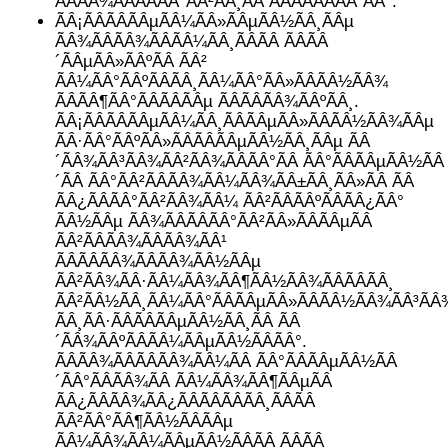
ÃÂÃÂ¾ÃÂÃÂÃÂ°ÃÂ²ÃÂ¸ÃÂ ÃÂÃÂÃÂÃÂ´ÃÂ°.
ÃÂ¡ÃÂÃÂÃÂµÃÂ¼ÃÂ»ÃÂµÃÂ½ÃÂ¸ÃÂµ
ÃÂ¾ÃÂÃÂ¾ÃÂÃÂ¼ÃÂ¸ÃÂÃÂ ÃÂÃÂ
´ÃÂµÃÂ»ÃÂºÃÂ ÃÂ²
ÃÂ¼ÃÂ°ÃÂºÃÂÃÂ¸ÃÂ¼ÃÂ°ÃÂ»ÃÂÃÂ½ÃÂ¾
ÃÂÃÂ¶ÃÂ°ÃÂÃÂÃÂµ ÃÂÃÂÃÂ¾ÃÂºÃÂ¸.
ÃÂ¡ÃÂÃÂÃÂµÃÂ¼ÃÂ¸ÃÂÃÂµÃÂ»ÃÂÃÂ½ÃÂ¾ÃÂµ
ÃÂ·ÃÂ°ÃÂºÃÂ»ÃÂÃÂÃÂµÃÂ½ÃÂ¸ÃÂµ ÃÂ
´ÃÂ¾ÃÂ³ÃÂ¾ÃÂ²ÃÂ¾ÃÂÃÂ°ÃÂ ÃÂ°ÃÂÃÂµÃÂ½ÃÂ
´ÃÂ ÃÂ°ÃÂ²ÃÂÃÂ¾ÃÂ¼ÃÂ¾ÃÂ±ÃÂ¸ÃÂ»ÃÂ ÃÂ
ÃÂ¿ÃÂÃÂ°ÃÂ²ÃÂ¾ÃÂ¼ ÃÂ²ÃÂÃÂºÃÂÃÂ¿ÃÂ°
ÃÂ½ÃÂµ ÃÂ¾ÃÂÃÂÃÂ°ÃÂ²ÃÂ»ÃÂÃÂµÃÂ
ÃÂ²ÃÂÃÂ¾ÃÂÃÂ¾ÃÂ¹
ÃÂÃÂÃÂ¾ÃÂÃÂ¾ÃÂ½ÃÂµ
ÃÂ²ÃÂ¾ÃÂ·ÃÂ¼ÃÂ¾ÃÂ¶ÃÂ½ÃÂ¾ÃÂÃÂÃÂ¸
ÃÂ²ÃÂ½ÃÂ¸ÃÂ¼ÃÂ°ÃÂÃÂµÃÂ»ÃÂÃÂ½ÃÂ¾ÃÂ³ÃÂ
ÃÂ¸ÃÂ·ÃÂÃÂÃÂµÃÂ½ÃÂ¸ÃÂ ÃÂ
´ÃÂ¾ÃÂºÃÂÃÂ¼ÃÂµÃÂ½ÃÂÃÂ°.
ÃÂÃÂ¾ÃÂÃÂÃÂ¾ÃÂ¼ÃÂ ÃÂ°ÃÂÃÂµÃÂ½ÃÂ
´ÃÂ°ÃÂÃÂ¾ÃÂ ÃÂ¼ÃÂ¾ÃÂ¶ÃÂµÃÂ
ÃÂ¿ÃÂÃÂ¾ÃÂ¿ÃÂÃÂÃÂÃÂ¸ÃÂÃÂ
ÃÂ²ÃÂ°ÃÂ¶ÃÂ½ÃÂÃÂµ
ÃÂ¼ÃÂ¾ÃÂ¼ÃÂµÃÂ½ÃÂÃÂ ÃÂÃÂ