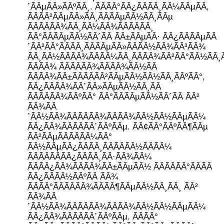
´ÃÂµÃÂ»ÃÂºÃÂ¸. ÃÂÃÂ°ÃÂ¿ÃÂÃÂ¸ÃÂ¼ÃÂµÃÂ,
ÃÂÃÂ²ÃÂµÃÂ»ÃÂ¸ÃÂÃÂµÃÂ½ÃÂ¸ÃÂµ
ÃÂÃÂÃÂ¾ÃÂ¸ÃÂ¼ÃÂ¾ÃÂÃÂÃÂ¸
ÃÂ°ÃÂÃÂµÃÂ½ÃÂ´ÃÂ ÃÂ±ÃÂµÃÂ· ÃÂ¿ÃÂÃÂµÃÂ
´ÃÂ²ÃÂ°ÃÂÃÂ¸ÃÂÃÂµÃÂ»ÃÂÃÂ½ÃÂ¾ÃÂ³ÃÂ¾
ÃÂ¸ÃÂ½ÃÂÃÂ¾ÃÂÃÂ¼ÃÂ¸ÃÂÃÂ¾ÃÂ²ÃÂ°ÃÂ½ÃÂ¸
ÃÂÃÂ¾ ÃÂÃÂÃÂ¾ÃÂÃÂ¾ÃÂ½ÃÂ
ÃÂÃÂ¾ÃÂ±ÃÂÃÂÃÂ²ÃÂµÃÂ½ÃÂ½ÃÂ¸ÃÂºÃÂ°,
ÃÂ¿ÃÂÃÂ¾ÃÂ´ÃÂ»ÃÂµÃÂ½ÃÂ¸ÃÂ
ÃÂÃÂÃÂ¾ÃÂºÃÂ° ÃÂ°ÃÂÃÂµÃÂ½ÃÂ´ÃÂ ÃÂ²
ÃÂ¾ÃÂ
´ÃÂ½ÃÂ¾ÃÂÃÂÃÂ¾ÃÂÃÂ¾ÃÂ½ÃÂ½ÃÂµÃÂ¼
ÃÂ¿ÃÂ¾ÃÂÃÂÃÂ´ÃÂºÃÂµ. ÃÂ¢ÃÂ°ÃÂºÃÂ¶ÃÂµ
ÃÂ²ÃÂµÃÂÃÂÃÂ¼ÃÂ°
ÃÂ½ÃÂµÃÂ¿ÃÂÃÂ¸ÃÂÃÂÃÂ½ÃÂÃÂ¼
ÃÂÃÂÃÂÃÂ¿ÃÂÃÂ¸ÃÂ·ÃÂ¾ÃÂ¼
ÃÂÃÂ¿ÃÂ¾ÃÂÃÂ¾ÃÂ±ÃÂµÃÂ½ ÃÂÃÂÃÂ°ÃÂÃÂ
ÃÂ¿ÃÂÃÂ½ÃÂºÃÂ ÃÂ¾
ÃÂÃÂ°ÃÂÃÂÃÂ¾ÃÂÃÂ¶ÃÂµÃÂ½ÃÂ¸ÃÂ¸ ÃÂ²
ÃÂ¾ÃÂ
´ÃÂ½ÃÂ¾ÃÂÃÂÃÂ¾ÃÂÃÂ¾ÃÂ½ÃÂ½ÃÂµÃÂ¼
ÃÂ¿ÃÂ¾ÃÂÃÂÃÂ´ÃÂºÃÂµ. ÃÂÃÂ°