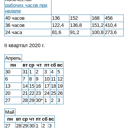
рабочих часов при
неделе
40 часов
136
152
168
456
36 часов
122,4
136,8
151,2
410,4
24 часа
81,6
91,2
100,8
273,6
II квартал 2020 г.
Апрель
пн
вт
ср
чт
пт
сб
вс
30
31
1
2
3
4
5
6
7
8
9
10
11
12
13
14
15
16
17
18
19
20
21
22
23
24
25
26
27
28
29
30*
1
2
3
Май
пн
вт
ср
чт
пт
сб
вс
27
28
29
30
1
2
3