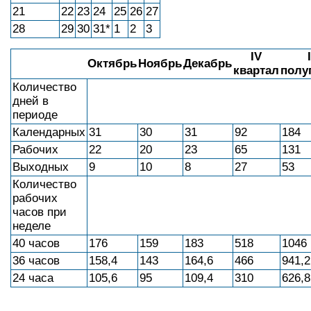
21
22
23
24
25
26
27
28
29
30
31*
1
2
3
IV
I
Октябрь
Ноябрь
Декабрь
квартал
полу
Количество
дней в
периоде
Календарных
31
30
31
92
184
Рабочих
22
20
23
65
131
Выходных
9
10
8
27
53
Количество
рабочих
часов при
неделе
40 часов
176
159
183
518
1046
36 часов
158,4
143
164,6
466
941,2
24 часа
105,6
95
109,4
310
626,8