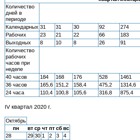
Количество
дней в
периоде
Календарных
31
31
30
92
274
Рабочих
23
21
22
66
183
Выходных
8
10
8
26
91
Количество
рабочих
часов при
неделе
40 часов
184
168
176
528
1461
36 часов
165,6
151,2
158,4
475,2
1314,6
24 часа
110,4
100,8
105,6
316,8
875,4
IV квартал 2020 г.
Октябрь
пн
вт
ср
чт
пт
сб
вс
28
29
30
1
2
3
4