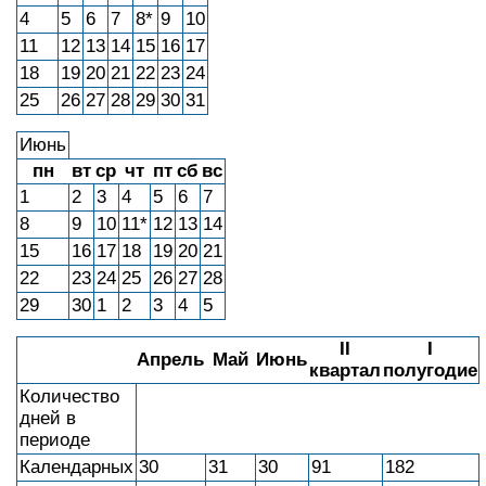
4
5
6
7
8*
9
10
11
12
13
14
15
16
17
18
19
20
21
22
23
24
25
26
27
28
29
30
31
Июнь
пн
вт
ср
чт
пт
сб
вс
1
2
3
4
5
6
7
8
9
10
11*
12
13
14
15
16
17
18
19
20
21
22
23
24
25
26
27
28
29
30
1
2
3
4
5
II
I
Апрель
Май
Июнь
квартал
полугодие
Количество
дней в
периоде
Календарных
30
31
30
91
182