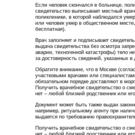
Если человек скончался в больнице, по
свидетельство выписывает местный врач
поликлиники, в которой наблюдался умер
или человек умер в общественном месте,
бесплатная).
Врач заполняет и подписывает свидетель
выдача свидетельства без осмотра запре
аварии, техногенной катастрофы) тело н
за достоверность сведений, указанных в
Обратите внимание, что в Москве (согла
участковыми врачами или специалистами
обязательном порядке доставляют в морг
Получить врачебное свидетельство о сме
нет – любой близкий родственник или его
Документ может быть также выдан закон
например, ритуальному агенту при налич
выдается по требованию правоохранител
Получить врачебное свидетельство о сме
нет – любой близкий родственник или ег