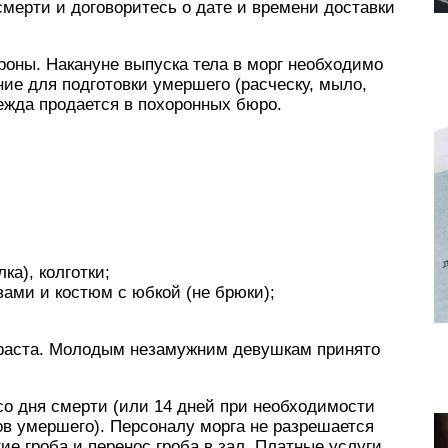
мерти и договоритесь о дате и времени доставки
ороны. Накануне выпуска тела в морг необходимо
ние для подготовки умершего (расческу, мыло,
дежда продается в похоронных бюро.
а), колготки;
вами и костюм с юбкой (не брюки);
зраста. Молодым незамужним девушкам принято
 со дня смерти (или 14 дней при необходимости
в умершего). Персоналу морга не разрешается
тие гроба и перенос гроба в зал. Платные услуги