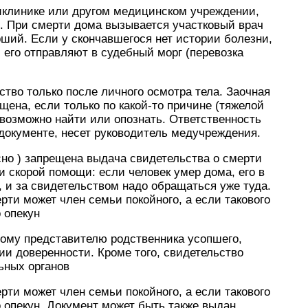
ликлинике или другом медицинском учреждении,
. При смерти дома вызывается участковый врач
ший. Если у скончавшегося нет истории болезни,
 его отправляют в судебный морг (перевозка
ство только после личного осмотра тела. Заочная
щена, если только по какой-то причине (тяжелой
евозможно найти или опознать. Ответственность
 документе, несет руководитель медучреждения.
сно ) запрещена выдача свидетельства о смерти
 скорой помощи: если человек умер дома, его в
, и за свидетельством надо обращаться уже туда.
рти может член семьи покойного, а если такового
 опекун
ному представителю родственника усопшего,
ии доверенности. Кроме того, свидетельство
ьных органов
рти может член семьи покойного, а если такового
о опекун. Документ может быть также выдан