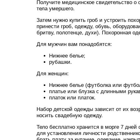
Получите медицинское свидетельство о с
тела умершего.
Затем нужно купить гроб и устроить пох
принести гроб, одежду, обувь, оборудова
бритву, полотенце, духи). Похоронная о
Для мужчин вам понадобятся:
Нижнее белье;
рубашки.
Для женщин:
Нижнее белье (футболка или футболк
платье или блузка с длинными рука
платок или платок.
Набор детской одежды зависит от их во
носить свадебную одежду.
Тело бесплатно хранится в морге 7 дней
для установления личности родственнико
брать плату за купание, одевание, накры