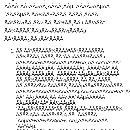
ÃÂÃÂ°ÃÂ·ÃÂ»ÃÂ¸ÃÂÃÂ¸ÃÂµ, ÃÂÃÂ»ÃÂµÃÂ
´ÃÂÃÂµÃÂ ÃÂ¾ÃÂ±ÃÂÃÂ°ÃÂÃÂ¸ÃÂÃÂ
ÃÂ²ÃÂ½ÃÂ¸ÃÂ¼ÃÂ°ÃÂ½ÃÂ¸ÃÂµ ÃÂ½ÃÂ°
ÃÂ¾ÃÂÃÂ´ÃÂµÃÂ»ÃÂÃÂ½ÃÂÃÂµ
ÃÂ°ÃÂÃÂ¿ÃÂµÃÂºÃÂÃÂ:
ÃÂ ÃÂ°ÃÂÃÂÃÂ¾ÃÂÃÂ³ÃÂ°ÃÂÃÂÃÂÃÂ
ÃÂ¾ÃÂÃÂ¸ÃÂÃÂ¸ÃÂ°ÃÂ»ÃÂÃÂ½ÃÂÃÂµ
ÃÂ¾ÃÂÃÂ½ÃÂ¾ÃÂÃÂµÃÂ½ÃÂ¸ÃÂ ÃÂºÃÂ°ÃÂº
ÃÂÃÂµÃÂÃÂµÃÂ· ÃÂÃÂÃÂÃÂ¡, ÃÂÃÂ°ÃÂº ÃÂ¸
ÃÂÃÂµÃÂÃÂµÃÂ· ÃÂÃÂÃÂ´ÃÂµÃÂ±ÃÂ½ÃÂÃÂ
ÃÂ¸ÃÂ½ÃÂÃÂÃÂ°ÃÂ½ÃÂÃÂ¸ÃÂ ÃÂ¿ÃÂÃÂ¸
ÃÂ¸ÃÂÃÂºÃÂ»ÃÂÃÂÃÂ¸ÃÂÃÂµÃÂ»ÃÂÃÂ½ÃÂÃÂ
ÃÂ¾ÃÂ±ÃÂÃÂÃÂ¾ÃÂÃÂÃÂµÃÂ»ÃÂÃÂÃÂÃÂ²ÃÂ°Ã
ÃÂ° ÃÂ¿ÃÂÃÂ¸ÃÂ·ÃÂ½ÃÂ°ÃÂµÃÂÃÂÃÂ
ÃÂ±ÃÂÃÂ°ÃÂº ÃÂ½ÃÂµÃÂ
´ÃÂµÃÂ¹ÃÂÃÂÃÂ²ÃÂ¸ÃÂÃÂµÃÂ»ÃÂÃÂ½ÃÂÃÂ¼
ÃÂÃÂ¾ÃÂ»ÃÂÃÂºÃÂ¾ ÃÂ² ÃÂÃÂÃÂ
´ÃÂµÃÂ±ÃÂ½ÃÂ¾ÃÂ¼ ÃÂ¿ÃÂ¾ÃÂÃÂÃÂ
´ÃÂºÃÂµ.