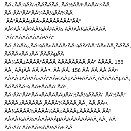
ÃÂ¿ÃÂ¾ÃÂ½ÃÂÃÂÃÂ, ÃÂ½ÃÂ¾ÃÂÃÂ¼ÃÂ
ÃÂ·ÃÂ°ÃÂºÃÂ¾ÃÂ½ÃÂ¾ÃÂ
´ÃÂ°ÃÂÃÂµÃÂ»ÃÂÃÂÃÂÃÂ²ÃÂ°
ÃÂºÃÂ°ÃÂºÃÂ¾ÃÂ³ÃÂ¾ ÃÂ³ÃÂ¾ÃÂÃÂÃÂ
´ÃÂ°ÃÂÃÂÃÂÃÂ²ÃÂ°
ÃÂ¸ÃÂÃÂ¿ÃÂ¾ÃÂ»ÃÂÃÂ·ÃÂ¾ÃÂ²ÃÂ°ÃÂ»ÃÂ¸ÃÂÃÂ,
ÃÂÃÂ»ÃÂµÃÂ´ÃÂÃÂµÃÂ
ÃÂ¾ÃÂ±ÃÂÃÂ°ÃÂÃÂ¸ÃÂÃÂÃÂÃÂ ÃÂº ÃÂÃÂ. 156
ÃÂ¸ ÃÂ¡ÃÂ ÃÂ ÃÂ¤. ÃÂ¡ÃÂ. 156 ÃÂ¡ÃÂ ÃÂ ÃÂ¤
ÃÂÃÂµÃÂ³ÃÂ»ÃÂ°ÃÂ¼ÃÂµÃÂ½ÃÂÃÂ¸ÃÂÃÂÃÂµÃÂ,
ÃÂÃÂÃÂ¾ ÃÂ±ÃÂÃÂ°ÃÂº,
ÃÂ·ÃÂ°ÃÂºÃÂ»ÃÂÃÂÃÂµÃÂ½ÃÂ½ÃÂÃÂ¹ ÃÂ½ÃÂ°
ÃÂÃÂµÃÂÃÂÃÂ¸ÃÂÃÂ¾ÃÂÃÂ¸ÃÂ¸ ÃÂ ÃÂ¤,
ÃÂ¾ÃÂÃÂ¾ÃÂÃÂ¼ÃÂ»ÃÂÃÂµÃÂÃÂÃÂ ÃÂ²
ÃÂÃÂ¾ÃÂ¾ÃÂÃÂ²ÃÂµÃÂÃÂÃÂÃÂ²ÃÂ¸ÃÂ¸ ÃÂ
ÃÂ·ÃÂ°ÃÂºÃÂ¾ÃÂ½ÃÂ¾ÃÂ