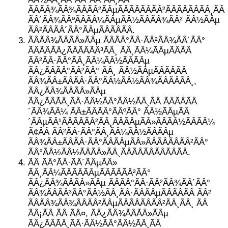
ÃÂÃÂ¾ÃÂ¾ÃÂÃÂ²ÃÂµÃÂÃÂÃÂÃÂ²ÃÂÃÂÃÂÃÂ¸ÃÂ
ÃÂ´ÃÂ¾ÃÂºÃÂÃÂ¼ÃÂµÃÂ½ÃÂÃÂ¾ÃÂ² ÃÂ½ÃÂµ
ÃÂ²ÃÂÃÂ´ÃÂ°ÃÂµÃÂÃÂÃÂ.
ÃÂÃÂ¾ÃÂÃÂ»ÃÂµ ÃÂÃÂ°ÃÂ·ÃÂ²ÃÂ¾ÃÂ´ÃÂ°
ÃÂÃÂÃÂ¿ÃÂÃÂÃÂ³ÃÂ¸ ÃÂ¸ÃÂ¼ÃÂµÃÂÃÂ
ÃÂ²ÃÂ·ÃÂ°ÃÂ¸ÃÂ¼ÃÂ½ÃÂÃÂµ
ÃÂ¿ÃÂÃÂ°ÃÂ²ÃÂ° ÃÂ¸ ÃÂ½ÃÂµÃÂÃÂÃÂ
ÃÂ¾ÃÂ±ÃÂÃÂ·ÃÂ°ÃÂ½ÃÂ½ÃÂ¾ÃÂÃÂÃÂ¸,
ÃÂ¿ÃÂ¾ÃÂÃÂ»ÃÂµ
ÃÂ¿ÃÂÃÂ¸ÃÂ·ÃÂ½ÃÂ°ÃÂ½ÃÂ¸ÃÂ ÃÂÃÂÃÂ
´ÃÂ¾ÃÂ¼ ÃÂ±ÃÂÃÂ°ÃÂºÃÂ° ÃÂ½ÃÂµÃÂ
´ÃÂµÃÂ¹ÃÂÃÂÃÂ²ÃÂ¸ÃÂÃÂµÃÂ»ÃÂÃÂ½ÃÂÃÂ¼
Ã¢ÂÂ ÃÂ²ÃÂ·ÃÂ°ÃÂ¸ÃÂ¼ÃÂ½ÃÂÃÂµ
ÃÂ¾ÃÂ±ÃÂÃÂ·ÃÂ°ÃÂÃÂµÃÂ»ÃÂÃÂÃÂÃÂ²ÃÂ°
ÃÂ°ÃÂ½ÃÂ½ÃÂÃÂ»ÃÂ¸ÃÂÃÂÃÂÃÂÃÂÃÂ.
ÃÂ ÃÂ°ÃÂ·ÃÂ´ÃÂµÃÂ»
ÃÂ¸ÃÂ¼ÃÂÃÂÃÂµÃÂÃÂÃÂ²ÃÂ°
ÃÂ¿ÃÂ¾ÃÂÃÂ»ÃÂµ ÃÂÃÂ°ÃÂ·ÃÂ²ÃÂ¾ÃÂ´ÃÂ°
ÃÂ¾ÃÂÃÂ³ÃÂ°ÃÂ½ÃÂ¸ÃÂ·ÃÂÃÂµÃÂÃÂÃÂ ÃÂ²
ÃÂÃÂ¾ÃÂ¾ÃÂÃÂ²ÃÂµÃÂÃÂÃÂÃÂ²ÃÂ¸ÃÂ¸ ÃÂ
ÃÂ¡ÃÂ ÃÂ ÃÂ¤, ÃÂ¿ÃÂ¾ÃÂÃÂ»ÃÂµ
ÃÂ¿ÃÂÃÂ¸ÃÂ·ÃÂ½ÃÂ°ÃÂ½ÃÂ¸ÃÂ