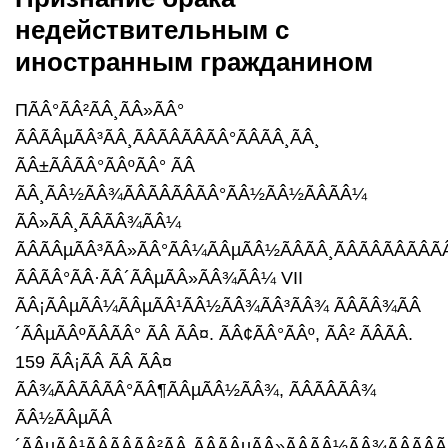
недействительным с
иностранным гражданином
ПÃÂ°ÃÂ²ÃÂ¸ÃÂ»ÃÂ°
ÃÂÃÂµÃÂ³ÃÂ¸ÃÂÃÂÃÂÃÂ°ÃÂÃÂ¸ÃÂ¸
ÃÂ±ÃÂÃÂ°ÃÂºÃÂ° ÃÂ
ÃÂ¸ÃÂ½ÃÂ¾ÃÂÃÂÃÂÃÂ°ÃÂ½ÃÂ½ÃÂÃÂ¼
ÃÂ»ÃÂ¸ÃÂÃÂ¾ÃÂ¼
ÃÂÃÂµÃÂ³ÃÂ»ÃÂ°ÃÂ¼ÃÂµÃÂ½ÃÂÃÂ¸ÃÂÃÂÃÂÃÂÃ
ÃÂÃÂ°ÃÂ·ÃÂ´ÃÂµÃÂ»ÃÂ¾ÃÂ¼ VII
ÃÂ¡ÃÂµÃÂ¼ÃÂµÃÂ¹ÃÂ½ÃÂ¾ÃÂ³ÃÂ¾ ÃÂÃÂ¾ÃÂ
´ÃÂµÃÂºÃÂÃÂ° ÃÂ ÃÂ¤. ÃÂ¢ÃÂ°ÃÂº, ÃÂ² ÃÂÃÂ.
159 ÃÂ¡ÃÂ ÃÂ ÃÂ¤
ÃÂ¾ÃÂÃÂÃÂ°ÃÂ¶ÃÂµÃÂ½ÃÂ¾, ÃÂÃÂÃÂ¾
ÃÂ½ÃÂµÃÂ
´ÃÂµÃÂ¹ÃÂÃÂÃÂ²ÃÂ¸ÃÂÃÂµÃÂ»ÃÂÃÂ½ÃÂ¾ÃÂÃÂÃ