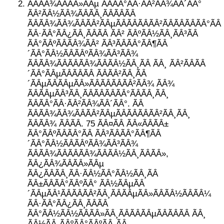
ÃÂÃÂ¾ÃÂÃÂ»ÃÂµ ÃÂÃÂ°ÃÂ·ÃÂ²ÃÂ¾ÃÂ´ÃÂ°
ÃÂ²ÃÂ½ÃÂ¾ÃÂÃÂ¸ÃÂÃÂÃÂ
ÃÂÃÂ¾ÃÂ¾ÃÂÃÂ²ÃÂµÃÂÃÂÃÂÃÂ²ÃÂÃÂÃÂÃÂ°ÃÂ
ÃÂ·ÃÂ°ÃÂ¿ÃÂ¸ÃÂÃÂ ÃÂ² ÃÂºÃÂ½ÃÂ¸ÃÂ³ÃÂ
ÃÂ°ÃÂºÃÂÃÂ¾ÃÂ² ÃÂ³ÃÂÃÂ°ÃÂ¶ÃÂ
´ÃÂ°ÃÂ½ÃÂÃÂºÃÂ¾ÃÂ³ÃÂ¾
ÃÂÃÂ¾ÃÂÃÂÃÂ¾ÃÂÃÂ½ÃÂ¸ÃÂ ÃÂ¸ ÃÂ²ÃÂÃÂ
´ÃÂ°ÃÂµÃÂÃÂÃÂ ÃÂÃÂ²ÃÂ¸ÃÂ
´ÃÂµÃÂÃÂµÃÂ»ÃÂÃÂÃÂÃÂ²ÃÂ¾ ÃÂ¾
ÃÂÃÂµÃÂ³ÃÂ¸ÃÂÃÂÃÂÃÂ°ÃÂÃÂ¸ÃÂ¸
ÃÂÃÂ°ÃÂ·ÃÂ²ÃÂ¾ÃÂ´ÃÂ°. ÃÂ
ÃÂÃÂ¾ÃÂ¾ÃÂÃÂ²ÃÂµÃÂÃÂÃÂÃÂ²ÃÂ¸ÃÂ¸
ÃÂÃÂ¾ ÃÂÃÂ. 75 ÃÂ¤ÃÂ ÃÂ«ÃÂÃÂ±
ÃÂ°ÃÂºÃÂÃÂ°ÃÂ ÃÂ³ÃÂÃÂ°ÃÂ¶ÃÂ
´ÃÂ°ÃÂ½ÃÂÃÂºÃÂ¾ÃÂ³ÃÂ¾
ÃÂÃÂ¾ÃÂÃÂÃÂ¾ÃÂÃÂ½ÃÂ¸ÃÂÃÂ»,
ÃÂ¿ÃÂ¾ÃÂÃÂ»ÃÂµ
ÃÂ¿ÃÂÃÂ¸ÃÂ·ÃÂ½ÃÂ°ÃÂ½ÃÂ¸ÃÂ
ÃÂ±ÃÂÃÂ°ÃÂºÃÂ° ÃÂ½ÃÂµÃÂ
´ÃÂµÃÂ¹ÃÂÃÂÃÂ²ÃÂ¸ÃÂÃÂµÃÂ»ÃÂÃÂ½ÃÂÃÂ¼
ÃÂ·ÃÂ°ÃÂ¿ÃÂ¸ÃÂÃÂ
ÃÂ°ÃÂ½ÃÂ½ÃÂÃÂ»ÃÂ¸ÃÂÃÂÃÂµÃÂÃÂÃÂ ÃÂ¸
ÃÂ½ÃÂ¸ÃÂºÃÂ°ÃÂºÃÂ¸ÃÂ