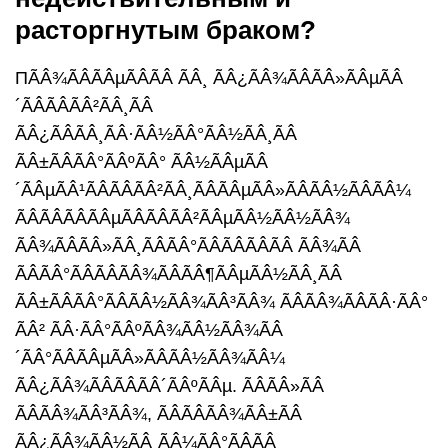
расторгнутым браком?
ПÃÂ¾ÃÂÃÂµÃÂÃÂ ÃÂ¸ ÃÂ¿ÃÂ¾ÃÂÃÂ»ÃÂµÃÂ
´ÃÂÃÂÃÂ²ÃÂ¸ÃÂ
ÃÂ¿ÃÂÃÂ¸ÃÂ·ÃÂ½ÃÂ°ÃÂ½ÃÂ¸ÃÂ
ÃÂ±ÃÂÃÂ°ÃÂºÃÂ° ÃÂ½ÃÂµÃÂ
´ÃÂµÃÂ¹ÃÂÃÂÃÂ²ÃÂ¸ÃÂÃÂµÃÂ»ÃÂÃÂ½ÃÂÃÂ¼
ÃÂÃÂÃÂÃÂµÃÂÃÂÃÂ²ÃÂµÃÂ½ÃÂ½ÃÂ¾
ÃÂ¾ÃÂÃÂ»ÃÂ¸ÃÂÃÂ°ÃÂÃÂÃÂÃÂ ÃÂ¾ÃÂ
ÃÂÃÂ°ÃÂÃÂÃÂ¾ÃÂÃÂ¶ÃÂµÃÂ½ÃÂ¸ÃÂ
ÃÂ±ÃÂÃÂ°ÃÂÃÂ½ÃÂ¾ÃÂ³ÃÂ¾ ÃÂÃÂ¾ÃÂÃÂ·ÃÂ°
ÃÂ² ÃÂ·ÃÂ°ÃÂºÃÂ¾ÃÂ½ÃÂ¾ÃÂ
´ÃÂ°ÃÂÃÂµÃÂ»ÃÂÃÂ½ÃÂ¾ÃÂ¼
ÃÂ¿ÃÂ¾ÃÂÃÂÃÂ´ÃÂºÃÂµ. ÃÂÃÂ»ÃÂ
ÃÂÃÂ¾ÃÂ³ÃÂ¾, ÃÂÃÂÃÂ¾ÃÂ±ÃÂ
ÃÂ¿ÃÂ¾ÃÂ½ÃÂ¸ÃÂ¼ÃÂ°ÃÂÃÂ