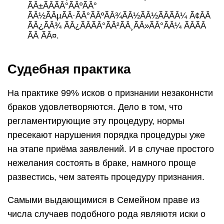
ÃÂ±ÃÂÃÂ°ÃÂºÃÂ°
ÃÂ½ÃÂµÃÂ·ÃÂ°ÃÂºÃÂ¾ÃÂ½ÃÂ½ÃÂÃÂ¼ Ã¢ÂÂ
ÃÂ¿ÃÂ¾ ÃÂ¿ÃÂÃÂ°ÃÂ²ÃÂ¸ÃÂ»ÃÂ°ÃÂ¼ ÃÂÃÂ
ÃÂ ÃÂ¤.
Судебная практика
На практике 99% исков о признании незаконнсти
браков удовлетворяются. Дело в том, что
регламентирующие эту процедуру, нормы
пресекают нарушения порядка процедуры уже
на этапе приёма заявлений. И в случае простого
нежелания состоять в браке, намного проще
развестись, чем затеять процедуру признания.
Самыми выдающимися в Семейном праве из
числа случаев подобного рода являютя иски о