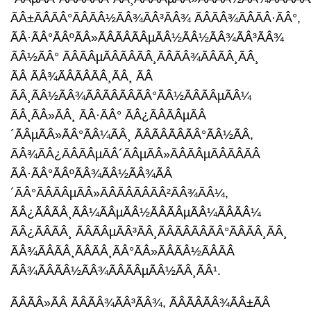
ÃÂ±ÃÂÃÂ°ÃÂÃÂ½ÃÂ¾ÃÂ³ÃÂ¾ ÃÂÃÂ¾ÃÂÃÂ·ÃÂ°,
ÃÂ·ÃÂ°ÃÂºÃÂ»ÃÂÃÂÃÂµÃÂ½ÃÂ½ÃÂ¾ÃÂ³ÃÂ¾
ÃÂ½ÃÂ° ÃÂÃÂµÃÂÃÂÃÂ¸ÃÂÃÂ¾ÃÂÃÂ¸ÃÂ¸
ÃÂ ÃÂ¾ÃÂÃÂÃÂ¸ÃÂ¸ ÃÂ
ÃÂ¸ÃÂ½ÃÂ¾ÃÂÃÂÃÂÃÂ°ÃÂ½ÃÂÃÂµÃÂ¼
ÃÂ¸ÃÂ»ÃÂ¸ ÃÂ·ÃÂ° ÃÂ¿ÃÂÃÂµÃÂ
´ÃÂµÃÂ»ÃÂ°ÃÂ¼ÃÂ¸ ÃÂÃÂÃÂÃÂ°ÃÂ½ÃÂ,
ÃÂ¾ÃÂ¿ÃÂÃÂµÃÂ´ÃÂµÃÂ»ÃÂÃÂµÃÂÃÂÃÂ
ÃÂ·ÃÂ°ÃÂºÃÂ¾ÃÂ½ÃÂ¾ÃÂ
´ÃÂ°ÃÂÃÂµÃÂ»ÃÂÃÂÃÂÃÂ²ÃÂ¾ÃÂ¼,
ÃÂ¿ÃÂÃÂ¸ÃÂ¼ÃÂµÃÂ½ÃÂÃÂµÃÂ¼ÃÂÃÂ¼
ÃÂ¿ÃÂÃÂ¸ ÃÂÃÂµÃÂ³ÃÂ¸ÃÂÃÂÃÂÃÂ°ÃÂÃÂ¸ÃÂ¸
ÃÂ¾ÃÂÃÂ¸ÃÂÃÂ¸ÃÂ°ÃÂ»ÃÂÃÂ½ÃÂÃÂ
ÃÂ¾ÃÂÃÂ½ÃÂ¾ÃÂÃÂµÃÂ½ÃÂ¸ÃÂ¹.
ÃÂÃÂ»ÃÂ ÃÂÃÂ¾ÃÂ³ÃÂ¾, ÃÂÃÂÃÂ¾ÃÂ±ÃÂ