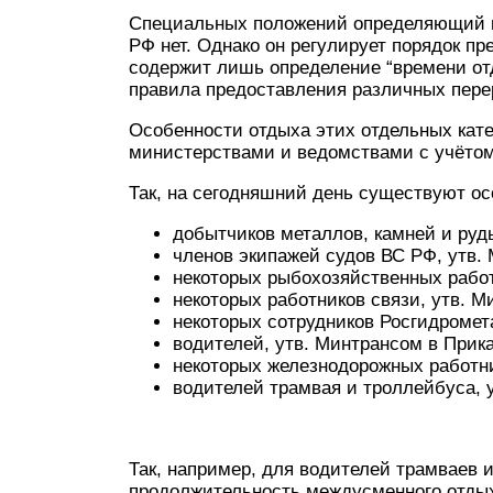
Специальных положений определяющий п
РФ нет. Однако он регулирует порядок п
содержит лишь определение “времени отд
правила предоставления различных пере
Особенности отдыха этих отдельных кат
министерствами и ведомствами с учётом
Так, на сегодняшний день существуют о
добытчиков металлов, камней и руд
членов экипажей судов ВС РФ, утв.
некоторых рыбохозяйственных работ
некоторых работников связи, утв. М
некоторых сотрудников Росгидромета
водителей, утв. Минтрансом в Прик
некоторых железнодорожных работни
водителей трамвая и троллейбуса, 
Так, например, для водителей трамваев 
продолжительность междусменного отдых