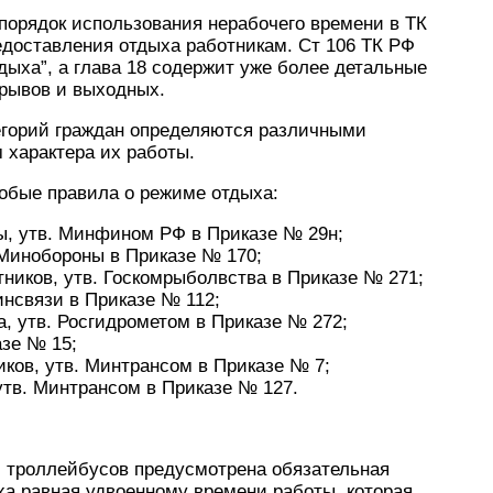
орядок использования нерабочего времени в ТК
редоставления отдыха работникам. Ст 106 ТК РФ
ыха”, а глава 18 содержит уже более детальные
рывов и выходных.
егорий граждан определяются различными
 характера их работы.
собые правила о режиме отдыха:
ы, утв. Минфином РФ в Приказе № 29н;
 Минобороны в Приказе № 170;
ников, утв. Госкомрыболвства в Приказе № 271;
инсвязи в Приказе № 112;
, утв. Росгидрометом в Приказе № 272;
азе № 15;
ков, утв. Минтрансом в Приказе № 7;
утв. Минтрансом в Приказе № 127.
и троллейбусов предусмотрена обязательная
а равная удвоенному времени работы, которая